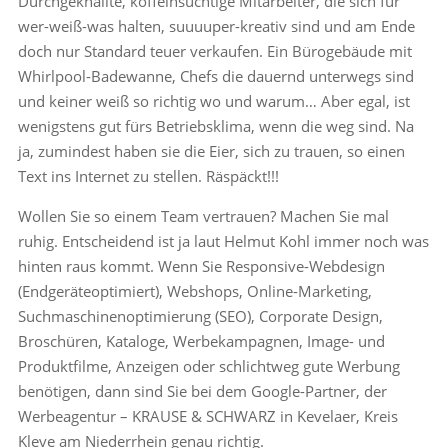
Durchgeknallte, koffeinsüchtige Mitarbeiter, die sich für
wer-weiß-was halten, suuuuper-kreativ sind und am Ende
doch nur Standard teuer verkaufen. Ein Bürogebäude mit
Whirlpool-Badewanne, Chefs die dauernd unterwegs sind
und keiner weiß so richtig wo und warum… Aber egal, ist
wenigstens gut fürs Betriebsklima, wenn die weg sind. Na
ja, zumindest haben sie die Eier, sich zu trauen, so einen
Text ins Internet zu stellen. Räspäckt!!!
Wollen Sie so einem Team vertrauen? Machen Sie mal
ruhig. Entscheidend ist ja laut Helmut Kohl immer noch was
hinten raus kommt. Wenn Sie Responsive-Webdesign
(Endgeräteoptimiert), Webshops, Online-Marketing,
Suchmaschinenoptimierung (SEO), Corporate Design,
Broschüren, Kataloge, Werbekampagnen, Image- und
Produktfilme, Anzeigen oder schlichtweg gute Werbung
benötigen, dann sind Sie bei dem Google-Partner, der
Werbeagentur – KRAUSE & SCHWARZ in Kevelaer, Kreis
Kleve am Niederrhein genau richtig.